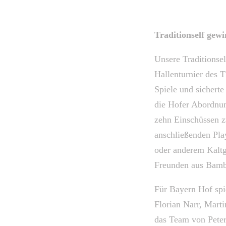
Traditionself gew
Unsere Traditionse
Hallenturnier des 
Spiele und sicherte
die Hofer Abordnun
zehn Einschüssen z
anschließenden Pla
oder anderem Kaltg
Freunden aus Bamb
Für Bayern Hof spi
Florian Narr, Mart
das Team von Pete