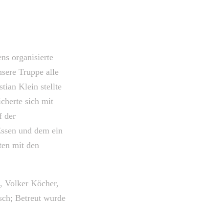
ns organisierte
sere Truppe alle
tian Klein stellte
cherte sich mit
f der
Essen und dem ein
ten mit den
, Volker Köcher,
sch; Betreut wurde