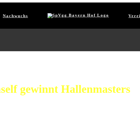
Nachwuchs
Vere
nself gewinnt Hallenmasters