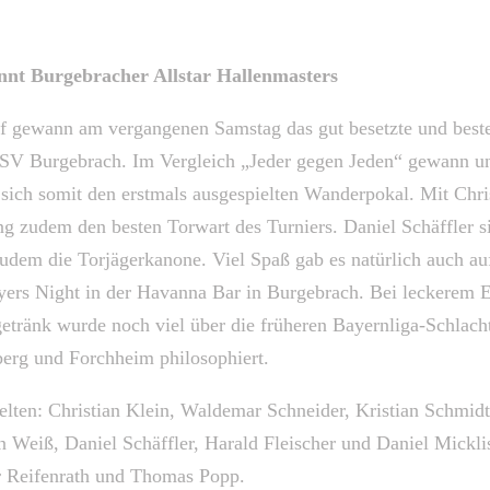
innt Burgebracher Allstar Hallenmasters
lf gewann am vergangenen Samstag das gut besetzte und beste
TSV Burgebrach. Im Vergleich „Jeder gegen Jeden“ gewann un
 sich somit den erstmals ausgespielten Wanderpokal. Mit Chris
g zudem den besten Torwart des Turniers. Daniel Schäffler si
udem die Torjägerkanone. Viel Spaß gab es natürlich auch au
yers Night in der Havanna Bar in Burgebrach. Bei leckerem 
etränk wurde noch viel über die früheren Bayernliga-Schlach
erg und Forchheim philosophiert.
elten: Christian Klein, Waldemar Schneider, Kristian Schmidt
in Weiß, Daniel Schäffler, Harald Fleischer und Daniel Mickli
r Reifenrath und Thomas Popp.